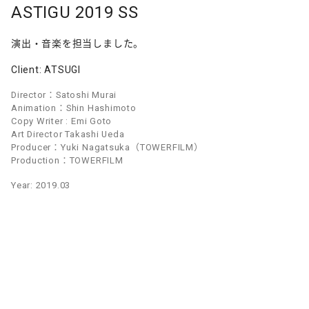
ASTIGU 2019 SS
演出・音楽を担当しました。
Client: ATSUGI
Director：Satoshi Murai
Animation：Shin Hashimoto
Copy Writer : Emi Goto
Art Director Takashi Ueda
Producer：Yuki Nagatsuka（TOWERFILM）
Production：TOWERFILM
Year: 2019.03