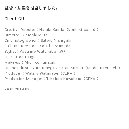
監督・編集を担当しました。
Client: GU
Creative Director：Haruki Kanda（kontakt co.,ltd.）
Director：Satoshi Murai
Cinematographer：Satoru Nishigaki
Lighting Director：Yosuke Shimada
Stylist：Yasuhiro Watanabe（W）
Hair：Go Utsugi
Make-up：Michiko Funabiki
Online Editor：Yuto Umega / Kaoru Suzuki（Studio Inter Field）
Producer：Wataru Watanabe（CEKAI）
Production Manager：Takahiro Kawahara（CEKAI）
Year: 2019.03