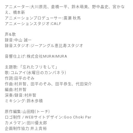
アニメーター：大川原亮、倉橋一平、鈴木萌美、野中晶史、宮かな
え、橋本新
アニメーションプロデューサー：廣瀬 秋馬
アニメーションスタジオ：CALF
声&歌
録音：中山 誠一
録音スタジオ：ジーアングル恵比寿スタジオ
音響仕上げ：株式会社MURAIMURA
主題歌：「忘れたフリをして」
歌：コムアイ（水曜日のカンパネラ）
作詞：田平のぞみ
作曲：村井智、田平のぞみ、田平恭生、代田栄介
編曲：村井智
演奏/録音：村井智
ミキシング：鈴木歩積
原作編集：山田翔（トーチ）
ロゴ制作 / WEBサイトデザイン：Goo Choki Par
カメラマン：田川優太郎
企画制作協力:井上貴裕