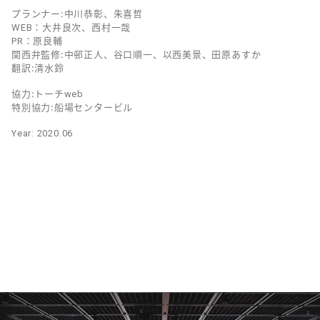
プランナー：中川恭彰、朱喜哲
WEB：大井良次、西村一哉
PR：原良輔
関西弁監修：中邨正人、谷口順一、以西美景、田原あすか
翻訳：清水鈴
協力：トーチweb
特別協力：船場センタービル
Year: 2020.06