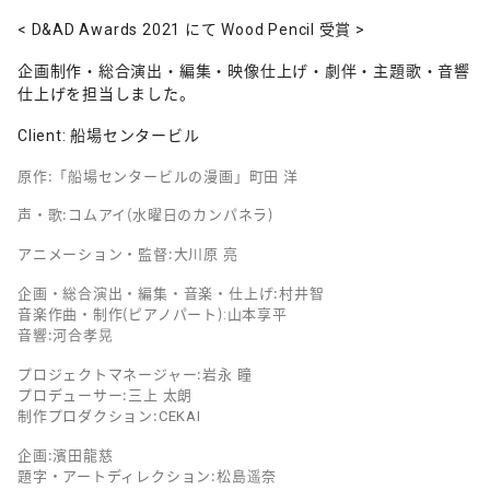
< D&AD Awards 2021 にて Wood Pencil 受賞 >
企画制作・総合演出・編集・映像仕上げ・劇伴・主題歌・音響
仕上げを担当しました。
Client: 船場センタービル
原作：「船場センタービルの漫画」町田 洋
声・歌：コムアイ（水曜日のカンパネラ）
アニメーション・監督：大川原 亮
企画・総合演出・編集・音楽・仕上げ：村井智
音楽作曲・制作（ピアノパート）:山本享平
音響：河合孝晃
プロジェクトマネージャー：岩永 瞳
プロデューサー：三上 太朗
制作プロダクション：CEKAI
企画：濱田龍慈
題字・アートディレクション：松島遥奈