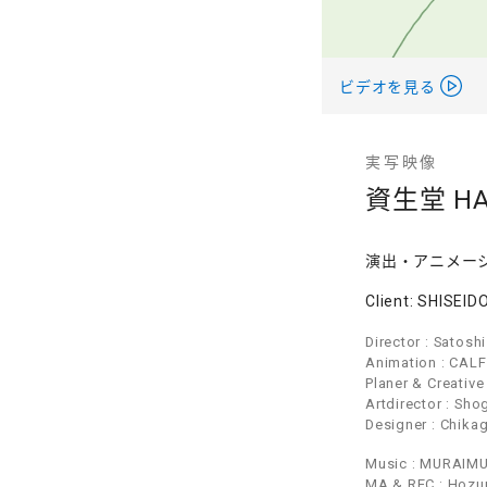
ビデオを見る
実写映像
資生堂 HAI
演出・アニメー
Client: SHISEID
Director : Satosh
Animation : CALF
Planer & Creative
Artdirector : Sho
Designer : Chika
Music : MURAIMU
MA & REC : Hozu