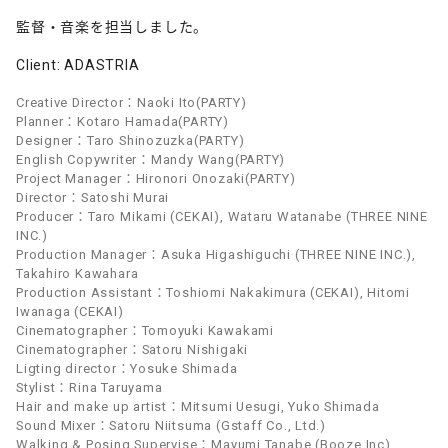
監督・音楽を担当しました。
Client: ADASTRIA
Creative Director：Naoki Ito(PARTY)
Planner：Kotaro Hamada(PARTY)
Designer：Taro Shinozuzka(PARTY)
English Copywriter：Mandy Wang(PARTY)
Project Manager：Hironori Onozaki(PARTY)
Director：Satoshi Murai
Producer：Taro Mikami (CEKAI), Wataru Watanabe (THREE NINE
INC.)
Production Manager：Asuka Higashiguchi (THREE NINE INC.),
Takahiro Kawahara
Production Assistant：Toshiomi Nakakimura (CEKAI), Hitomi
Iwanaga (CEKAI)
Cinematographer：Tomoyuki Kawakami
Cinematographer：Satoru Nishigaki
Ligting director：Yosuke Shimada
Stylist：Rina Taruyama
Hair and make up artist：Mitsumi Uesugi, Yuko Shimada
Sound Mixer：Satoru Niitsuma (Gstaff Co., Ltd.)
Walking & Posing Supervise：Mayumi Tanabe (Booze Inc)