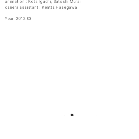
animation : Kota Iguchi, Satoshi Murai
canera assistant : Kentta Hasegawa
Year: 2012.03