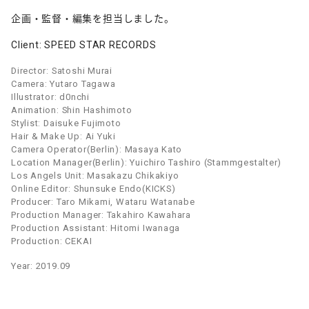
企画・監督・編集を担当しました。
Client: SPEED STAR RECORDS
Director: Satoshi Murai
Camera: Yutaro Tagawa
Illustrator: d0nchi
Animation: Shin Hashimoto
Stylist: Daisuke Fujimoto
Hair & Make Up: Ai Yuki
Camera Operator(Berlin): Masaya Kato
Location Manager(Berlin): Yuichiro Tashiro (Stammgestalter)
Los Angels Unit: Masakazu Chikakiyo
Online Editor: Shunsuke Endo(KICKS)
Producer: Taro Mikami, Wataru Watanabe
Production Manager: Takahiro Kawahara
Production Assistant: Hitomi Iwanaga
Production: CEKAI
Year: 2019.09