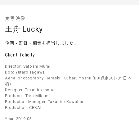
実写映像
王舟 Lucky
企画・監督・編集を担当しました。
Client: felicity
Director: Satoshi Murai
Dop: Yutaro Tagawa
Aerial photography: Terashi , Subaru Yoshii (DJI認定ストア 日本
橋)
Designer: Takahiro Inoue
Producer: Taro Mikami
Production Manager: Takahiro Kawahara
Production: CEKAI
Year: 2019.05